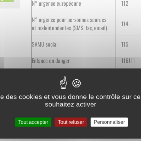
N° urgence européenne
112
N° urgence pour personnes sourdes
114
et malentendantes (SMS, fax, email)
SAMU social
115
Enfance en danger
116111
SOS enfant disparu
116000
SOS viol femmes infos
080005
ise des cookies et vous donne le contrôle sur 
souhaitez activer
Solitud'écoute
0800474
Tout accepter
Tout refuser
Personnaliser
Alerte enlèvement - alerte attentat
197