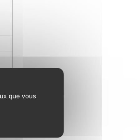
9595
ceux que vous
788