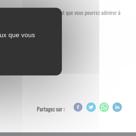
aidants pour arriver à un résultat que vous pourrez admirer à
ceux que vous
18h00 pour leur inauguration.
Partagez sur :