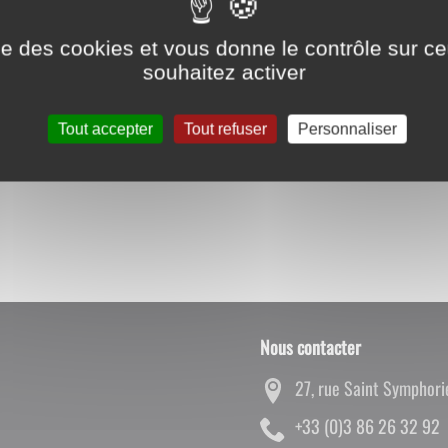
as cet évènement
ise des cookies et vous donne le contrôle sur 
3 61 41 16) ou sans réservation
souhaitez activer
Tout accepter
Tout refuser
Personnaliser
Nous contacter
27, rue Saint Symphor
29 23 62 68 3(0) 33+