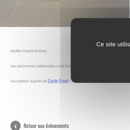
Ce site util
Atelier Parent Enfant
Les personnes intéressées sont invitées à venir nous rejoindre au Co
Carole Croset
Inscription auprès de
(Tél / 0607620650 - Mail : carole.
Retour aux évènements