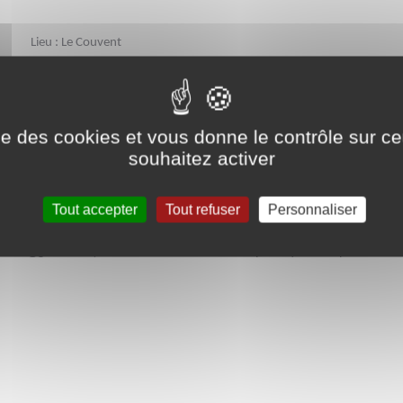
Lieu : Le Couvent
ise des cookies et vous donne le contrôle sur 
souhaitez activer
uvent Les ateliers se dérouleront de 14h30 à 17h30
Tout accepter
Tout refuser
Personnaliser
croset@gmail.com) ou à l'aide du bulletin d'inscription que vous pouvez ret